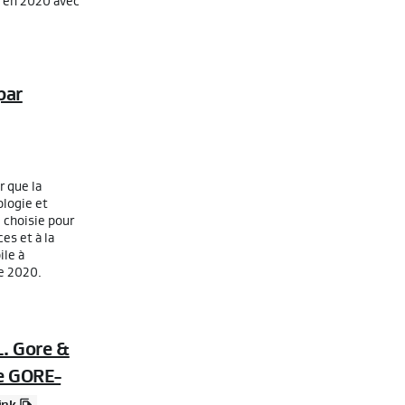
u en 2020 avec
par
r que la
logie et
 choisie pour
es et à la
ile à
e 2020.
L. Gore &
ie GORE-
ink