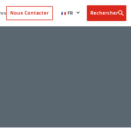
FR
res
Nous Contacter
Rechercher
Browse
country
sites