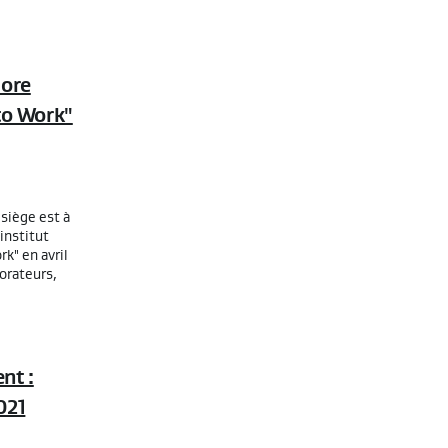
Gore
 to Work"
 siège est à
'institut
rk" en avril
borateurs,
nt :
021