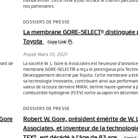
monde entier. Cette mise à jour retrace le chemin parcour
nos partenaires.
DOSSIERS DE PRESSE
La membrane GORE-SELECT
distinguée 
®
Toyota
Copy Link
Posté Mars 10, 2021
yant de
La société W. L. Gore & Associates est heureuse d’annonce
membrane GORE-SELECT® a reçu le prestigieux prix Techno
Développement décerné par Toyota. Cette membrane a été
sa technologie innovante, contribuant ainsi aux performanc
valeur de la toute dernière MIRAI, berline haute-gamme à p
combustible hydrogène (FCEV) sortie au Japon en décembr
DOSSIERS DE PRESSE
 Gore
Robert W. Gore, président émérite de W. 
Associates, et inventeur de la technolog
TEX
, est décédé à l'âge de 83 ans.
®
Copy L