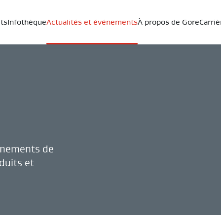
ts
Infothèque
Actualités et événements
À propos de Gore
Carriè
vénements de
duits et