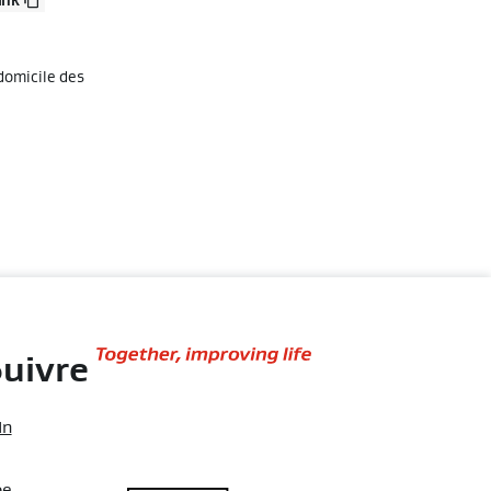
 domicile des
Together,
uivre
improving
life
In
be