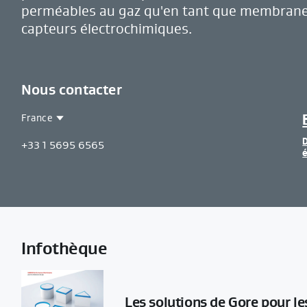
perméables au gaz qu'en tant que membranes 
capteurs électrochimiques.
Nous contacter
France
Contact
France
+33 1 5695 6565
Region
é
Infothèque
Les solutions de Gore pour le