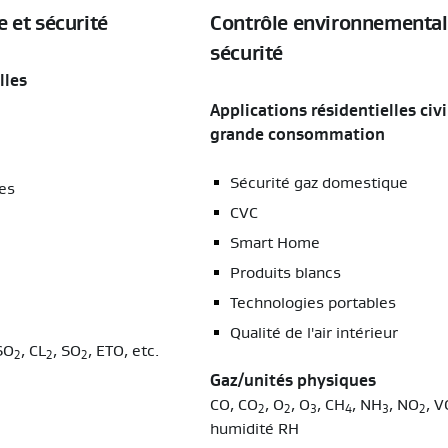
 et sécurité
Contrôle environnemental,
sécurité
lles
Applications résidentielles civi
grande consommation
Sécurité gaz domestique
es
CVC
Smart Home
Produits blancs
Technologies portables
Qualité de l'air intérieur
 SO
, CL
, SO
, ETO, etc.
2
2
2
Gaz/unités physiques
CO, CO
, O
, O
, CH
, NH
, NO
, V
2
2
3
4
3
2
humidité RH