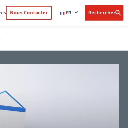
FR
res
Nous Contacter
Rechercher
Browse
country
sites
s