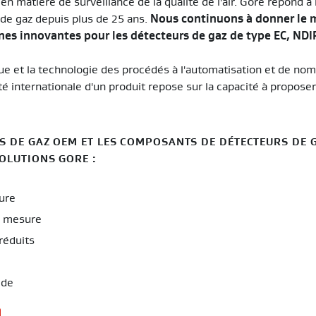
en matière de surveillance de la qualité de l'air. Gore répond 
de gaz depuis plus de 25 ans.
Nous continuons à donner le m
s innovantes pour les détecteurs de gaz de type EC, NDI
ue et la technologie des procédés à l'automatisation et de no
té internationale d'un produit repose sur la capacité à propose
S DE GAZ OEM ET LES COMPOSANTS DE DÉTECTEURS DE G
OLUTIONS GORE :
ure
de mesure
réduits
ide