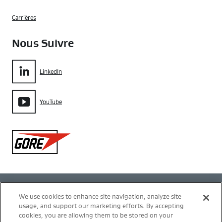
Carrières
Nous Suivre
LinkedIn
YouTube
Gore
Politique de confidentialité
We use cookies to enhance site navigation, analyze site
usage, and support our marketing efforts. By accepting
Gestion des cookies
cookies, you are allowing them to be stored on your