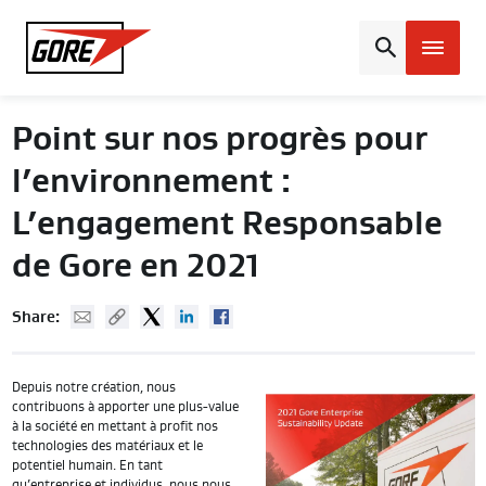
Gore
Point sur nos progrès pour
l’environnement :
L’engagement Responsable
de Gore en 2021
Mail
Copy URL
Twitter
Linked In
Facebook
Share:
Depuis notre création, nous
contribuons à apporter une plus-value
à la société en mettant à profit nos
technologies des matériaux et le
potentiel humain. En tant
qu’entreprise et individus, nous nous