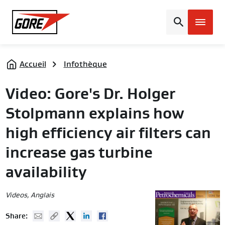
Gore
Accueil
Infothèque
Video: Gore's Dr. Holger
Stolpmann explains how
high efficiency air filters can
increase gas turbine
availability
Videos
, Anglais
Mail
Copy URL
Twitter
Linked In
Facebook
Share: