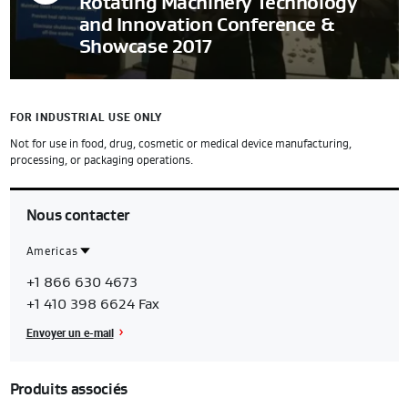
Rotating Machinery Technology
and Innovation Conference &
Showcase 2017
FOR INDUSTRIAL USE ONLY
Not for use in food, drug, cosmetic or medical device manufacturing,
processing, or packaging operations.
Nous contacter
Americas
Contact
Americas
+1 866 630 4673
Region
+1 410 398 6624 Fax
Envoyer un e-mail
Produits associés