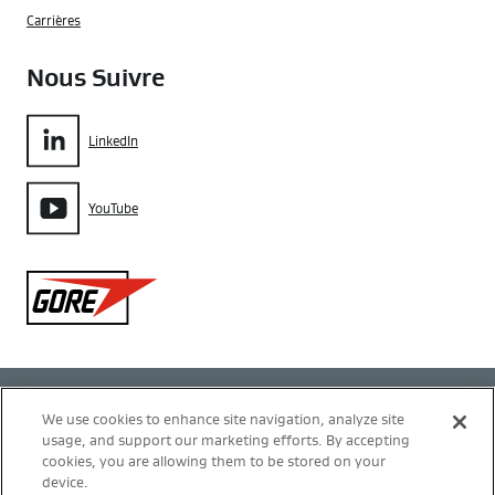
Carrières
Nous Suivre
LinkedIn
YouTube
Gore
Politique de confidentialité
We use cookies to enhance site navigation, analyze site
usage, and support our marketing efforts. By accepting
Gestion des cookies
cookies, you are allowing them to be stored on your
device.