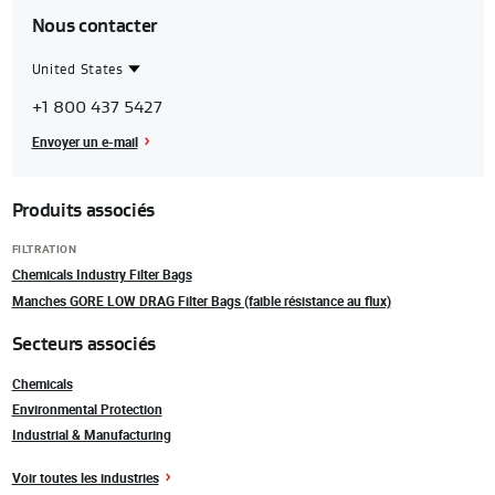
Nous contacter
United States
Contact
United
+1 800 437 5427
Region
States
Envoyer un e-mail
Produits associés
FILTRATION
Chemicals Industry Filter Bags
Manches GORE LOW DRAG Filter Bags (faible résistance au flux)
Secteurs associés
Chemicals
Environmental Protection
Industrial & Manufacturing
Voir toutes les industries