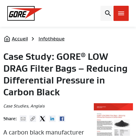
Gore
Accueil
Infothèque
Case Study: GORE
LOW
®
DRAG Filter Bags – Reducing
Differential Pressure in
Carbon Black
Case Studies
, Anglais
Mail
Copy URL
Twitter
Linked In
Facebook
Share:
A carbon black manufacturer