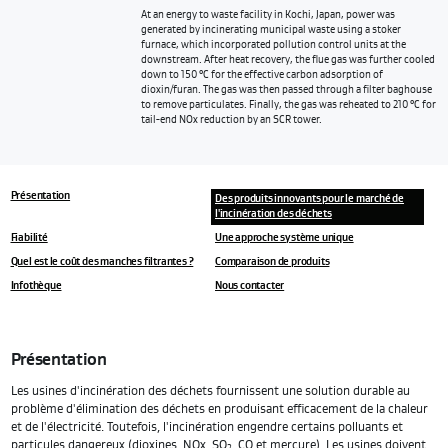
At an energy to waste facility in Kochi, Japan, power was
generated by incinerating municipal waste using a stoker
furnace, which incorporated pollution control units at the
downstream. After heat recovery, the flue gas was further cooled
down to 150 °C for the effective carbon adsorption of
dioxin/furan. The gas was then passed through a filter baghouse
to remove particulates. Finally, the gas was reheated to 210 °C for
tail-end NOx reduction by an SCR tower.
Présentation
Des produits innovants pour le marché de
l'incinération des déchets
Fiabilité
Une approche système unique
Quel est le coût des manches filtrantes ?
Comparaison de produits
Infothèque
Nous contacter
Présentation
Les usines d'incinération des déchets fournissent une solution durable au
problème d'élimination des déchets en produisant efficacement de la chaleur
et de l'électricité. Toutefois, l'incinération engendre certains polluants et
particules dangereux (dioxines, NOx, SO
, CO et mercure). Les usines doivent