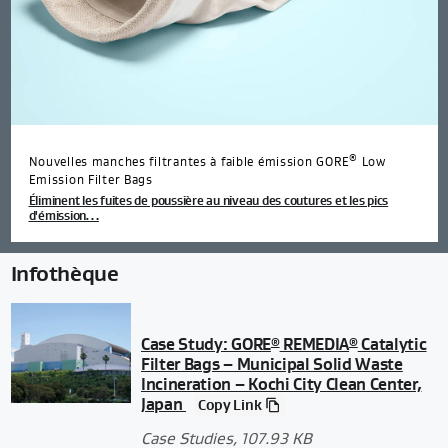
®
Nouvelles manches filtrantes à faible émission GORE
Low
Emission Filter Bags
Éliminent les fuites de poussière au niveau des coutures et les pics
d'émission…
Infothèque
Case Study: GORE
REMEDIA
Catalytic
®
®
Filter Bags – Municipal Solid Waste
Incineration – Kochi City Clean Center,
Japan
Copy Link
Case Studies
, 107.93 KB