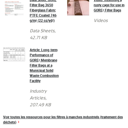
Filter Bag 3650
rusty cage for use in
Fiberglass Fabric
GORE
Filter Bags
®
PTFE Coated 746
g/m
(22 oz/yd
)
Videos
2
2
Data Sheets
,
42.71 KB
Article: Long-term
Performance of
GORE
Membrane
®
Filter Bags at a
Municipal Solid
Waste Combustion
Facility
Industry
Articles
,
207.49 KB
Voir toutes les ressources pour les filtres à manches industriels (traitement des
déchets)