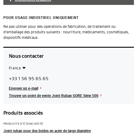
POUR USAGE INDUSTRIEL UNIQUEMENT
Ne pas utiliser pour des opérations de fabrication, de traitement ou
d’emballage des produits suivants : nourriture, médicaments, cosmétiques,
dispositifs médicaux.
Nous contacter
France
Contact
France
+33 1 56 95 65 65
Region
Envoyer un e-mail
Trouver un point de vente Joint Ruban GORE Série 500
Produits associés
PRODUITS D'ÉTANCHÉITÉ
Joint ruban pour des brides en acier de large diamètre