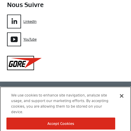
Nous Suivre
LinkedIn
YouTube
Gore
Politique de confidentialité
We use cookies to enhance site navigation, analyze site
usage, and support our marketing efforts. By accepting
Gestion des cookies
cookies, you are allowing them to be stored on your
device.
Conditions d’utilisation
Accept Cookies
Mentions légales