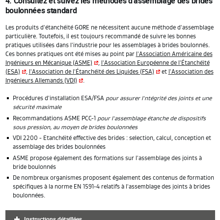
4. Consultez et suivez les méthodes d'assemblage des brides
boulonnées standard
Les produits d'étanchéité GORE ne nécessitent aucune méthode d'assemblage
particulière. Toutefois, il est toujours recommandé de suivre les bonnes
pratiques utilisées dans l'industrie pour les assemblages à brides boulonnés.
Ces bonnes pratiques ont été mises au point par
l'Association Américaine des
Ingénieurs en Mécanique (ASME)
,
l'Association Européenne de l'Étanchéité
(ESA)
,
l'Association de l'Étanchéité des Liquides (FSA)
et
l'Association des
Ingénieurs Allemands (VDI)
.
Procédures d'installation ESA/FSA
pour assurer l'ntégrité des joints et une
sécurité maximale
Recommandations ASME PCC-1
pour l'assemblage étanche de dispositifs
sous pression, au moyen de brides boulonnées
VDI 2200 - Etanchéité effective des brides : selection, calcul, conception et
assemblage des brides boulonnées
ASME propose également des formations sur l'assemblage des joints à
bride boulonnés
De nombreux organismes proposent également des contenus de formation
spécifiques à la norme EN 1591-4 relatifs à l'assemblage des joints à brides
boulonnées.
Instructions détaillées