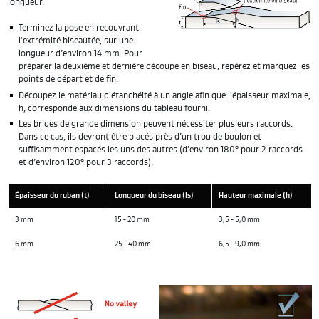
longueur.
Terminez la pose en recouvrant
l'extrémité biseautée, sur une
longueur d’environ 14 mm. Pour
préparer la deuxième et dernière découpe en biseau, repérez et marquez les
points de départ et de fin.
Découpez le matériau d'étanchéité à un angle afin que l'épaisseur maximale,
h, corresponde aux dimensions du tableau fourni.
Les brides de grande dimension peuvent nécessiter plusieurs raccords.
Dans ce cas, ils devront être placés près d’un trou de boulon et
suffisamment espacés les uns des autres (d’environ 180° pour 2 raccords
et d’environ 120° pour 3 raccords).
Épaisseur du ruban (t)
Longueur du biseau (ls)
Hauteur maximale (h)
3 mm
15 - 20 mm
3,5 - 5,0 mm
6 mm
25 - 40 mm
6,5 - 9,0 mm