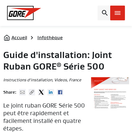
Gore
Accueil
Infothèque
Guide d'installation: Joint
Ruban GORE
Série 500
®
Instructions d‘installation
,
Videos
, France
Mail
Copy URL
Twitter
Linked In
Facebook
Share:
Le joint ruban GORE Série 500
peut être rapidement et
facilement installé en quatre
étapes.