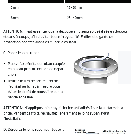
3 mm
15 - 20 mm
6 mm
25 - 40 mm
ATTENTION:
Il est essentiel que la découpe en biseau soit réalisée en douceur
et sans à-coups, afin d'éviter toute irrégularité. Enfilez des gants de
protection adaptés avant d'utiliser le couteau.
C.
Posez le joint ruban
Placez l’extrémité du ruban coupée
en biseau près du boulon de départ
choisi.
Retirez le film de protection de
l’adhésif au fur et à mesure pour
éviter le dépôt de poussière sur la
bande adhésive.
ATTENTION:
N'appliquez ni spray ni liquide antiadhésif sur la surface de la
bride. Par temps froid, réchauffez légèrement le joint ruban avant
l'installation.
D.
Déroulez le joint ruban sur toute la