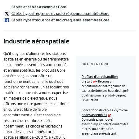
Câbles et câbles assemblés Gore
Câbles hyperfréquence et radiofréquence assemblés Gore
Câbles hyperfréquence et radiofréquence assemblés Gore
Industrie aérospatiale
Qu'il s'agisse d'alimenter les stations
spatiales en énergie ou de transmettre
OUTILS EN LIGNE
des données essentielles aux aéronefs
et engins spatiaux, les produits Gore
ont été conçus pour offrir un
Profitez d'un échantillon
fonctionnement sans faille quel que
gratuit
- Recevez un
échantillon de notre gamme de
soit l'environnement. En associant nos
câbles de données haut débit pré-
matériaux innovants à notre expertise
qualifiés pour le prototypage et
en matière de diélectrique, nous
l'évaluation.
offrons une vaste gamme de solutions
en cuivre et fibre de faible
Conception de câbles RF/micro-
encombrement qui est capable de
ondes assemblés
-
Construisez un nouvel
résister à de nombreux défis,
assemblage en sélectionnant des
notamment les chocs et vibrations
pièces, ou à partir d'un
durant le vol, les températures
assemblage pré-existant.
spatiales allant de -200 °C à +200 °C