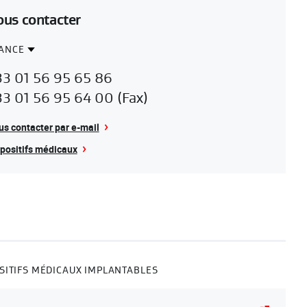
us contacter
ANCE
ntact
RANCE
33 01 56 95 65 86
gion
3 01 56 95 64 00 (Fax)
s contacter par e-mail
positifs médicaux
SITIFS MÉDICAUX IMPLANTABLES