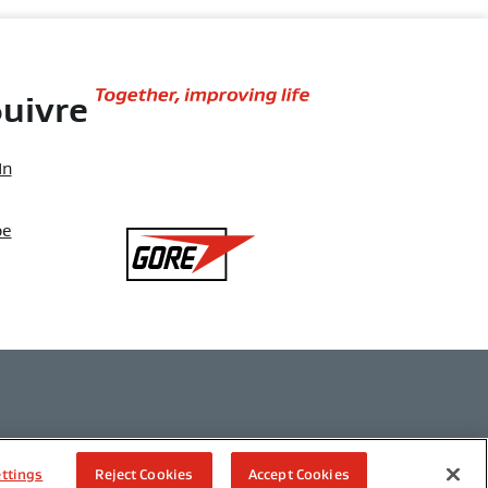
Together,
uivre
improving
life
In
be
Gore
Copyright 2026 W. L. Gore & Associés S.A.R.L.
ettings
Reject Cookies
Accept Cookies