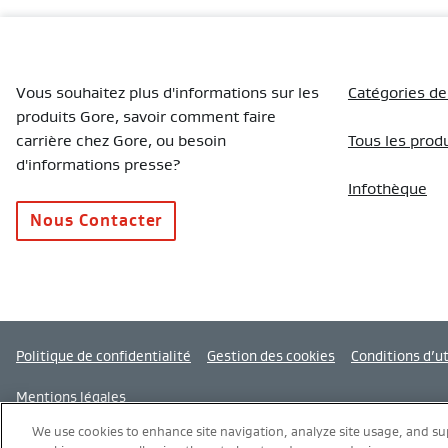
Vous souhaitez plus d'informations sur les
Catégories de
produits Gore, savoir comment faire
carrière chez Gore, ou besoin
Tous les prod
d'informations presse?
Infothèque
Nous Contacter
Politique de confidentialité
Gestion des cookies
Conditions d’ut
Mentions légales
We use cookies to enhance site navigation, analyze site usage, and s
Modern Slavery Act Transparency Statement