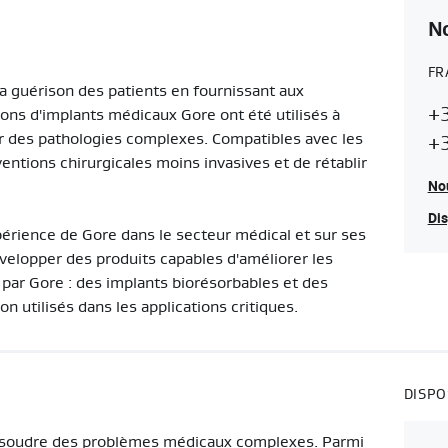
No
FR
la guérison des patients en fournissant aux
Co
F
+
ons d'implants médicaux Gore ont été utilisés à
Re
r des pathologies complexes. Compatibles avec les
+3
ventions chirurgicales moins invasives et de rétablir
Nou
Dis
périence de Gore dans le secteur médical et sur ses
elopper des produits capables d'améliorer les
 par Gore : des implants biorésorbables et des
n utilisés dans les applications critiques.
DISPO
 résoudre des problèmes médicaux complexes. Parmi