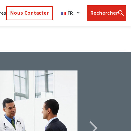
FR
res
Nous Contacter
Rechercher
Browse
country
sites