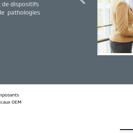
de dispositifs
de pathologies
mposants
icaux OEM