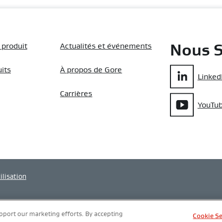
 produit
Actualités et événements
Nous S
uits
À propos de Gore
Linked
Carrières
YouTu
ilisation
upport our marketing efforts. By accepting
Cookie S