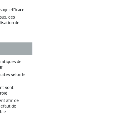
sage efficace
sus, des
lisation de
pratiques de
ur
uites selon le
ent sont
rôlé
nt afin de
défaut de
ible