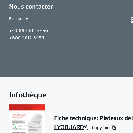
Nous contacter
Europe
Contact
Europe
+49 89 4612 3456
Region
+800 4612 3456
Infothèque
Fiche technique: Plateaux de
LYOGUARD
®
Copy Link