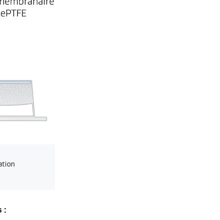
ation
 :