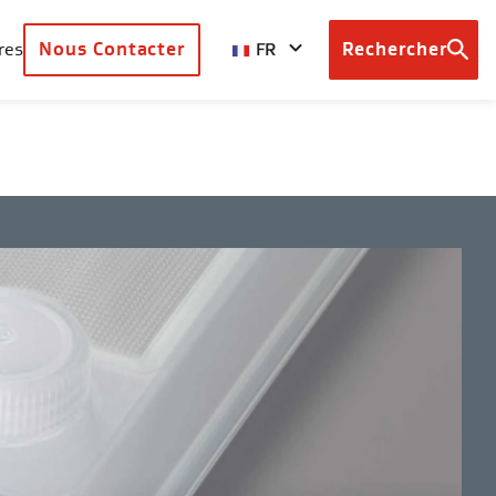
FR
res
Nous Contacter
Rechercher
Browse
country
sites