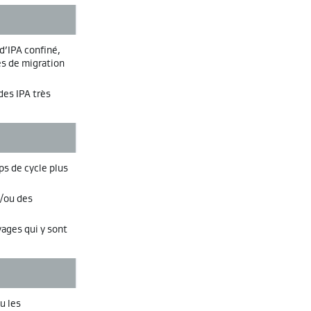
d’IPA confiné,
es de migration
des IPA très
ps de cycle plus
t/ou des
yages qui y sont
u les