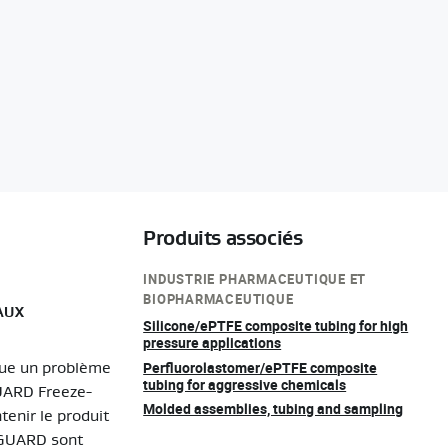
Produits associés
INDUSTRIE PHARMACEUTIQUE ET
BIOPHARMACEUTIQUE
AUX
Silicone/ePTFE composite tubing for high
pressure applications
Perfluorolastomer/ePTFE composite
itue un problème
tubing for aggressive chemicals
GUARD Freeze-
Molded assemblies, tubing and sampling
tenir le produit
YOGUARD sont