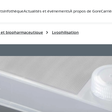
ts
Infothèque
Actualités et événements
À propos de Gore
Carriè
 et biopharmaceutique
Lyophilisation