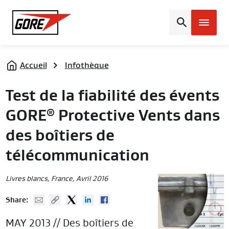
Gore
Accueil
Infothèque
Test de la fiabilité des évents
GORE
Protective Vents dans
®
des boîtiers de
télécommunication
Livres blancs
, France,
Avril 2016
Mail
Copy URL
Twitter
Linked In
Facebook
Share:
MAY 2013 // Des boîtiers de