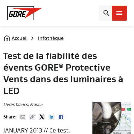
Gore
Accueil
Infothèque
Test de la fiabilité des
évents GORE
Protective
®
Vents dans des luminaires à
LED
Livres blancs
, France
Mail
Copy URL
Twitter
Linked In
Facebook
Share:
JANUARY 2013 // Ce test,