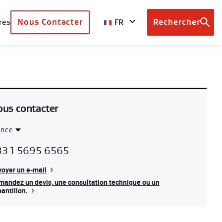
FR
res
Nous Contacter
Rechercher
Browse
country
sites
us contacter
ance
ntact
rance
33 1 5695 6565
gion
oyer un e-mail
andez un devis, une consultation technique ou un
antillon.