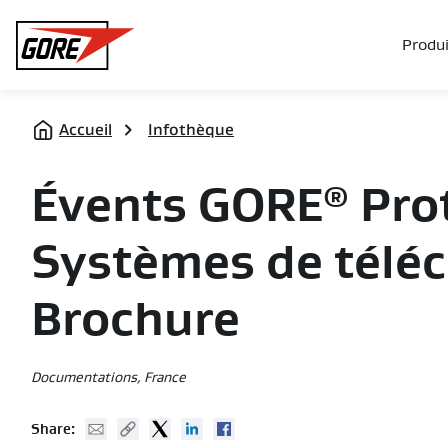
Gore
Produi
Accueil
Infothèque
Évents GORE
Prot
®
Systèmes de télé
Brochure
Documentations
, France
Mail
Copy URL
Twitter
Linked In
Facebook
Share: