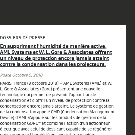
DOSSIERS DE PRESSE
En supprimant l'humidité de manière active,
AML Systems et W. L. Gore & Associates offrent
un niveau de protection encore jamais atteint
contre la condensation dans les projecteurs.
Posté Octobre 9, 2018
PARIS, France (9 octobre 2018) – AML Systems (AML) et W.
L. Gore & Associates (Gore) présentent une nouvelle
technologie qui permet de prévenir l'apparition de
condensation et d'offrir un niveau de protection contre la
condensation encore jamais atteint. Le système de gestion
de la condensation appelé CMD (Condensation Management
Device) d'AML s'appuie sur les produits de gestion de la
condensation GORE™ et combine l’action d’un actionneur
électrique avec celui de dessicant capable de se régénérer
pour supprimer l'humidité qui apparaît de manière