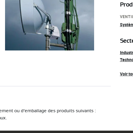
Prod
VENTI
Systèm
Sect
Industr
Techno
Voir to
itement ou d’emballage des produits suivants :
aux.