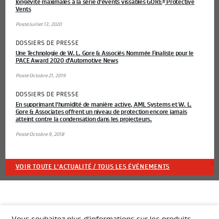
longévité maximales à la série d'évents vissables GORE
Protective
®
Vents
Posté Juillet 13, 2020
DOSSIERS DE PRESSE
Une Technologie de W. L. Gore & Associés Nommée Finaliste pour le
PACE Award 2020 d’Automotive News
Posté Octobre 21, 2019
DOSSIERS DE PRESSE
En supprimant l'humidité de manière active, AML Systems et W. L.
Gore & Associates offrent un niveau de protection encore jamais
atteint contre la condensation dans les projecteurs.
Posté Octobre 9, 2018
VOIR TOUTE L'ACTUALITÉ / TOUS LES ÉVÉNEMENTS
Vous souhaitez plus d'informations sur les produits