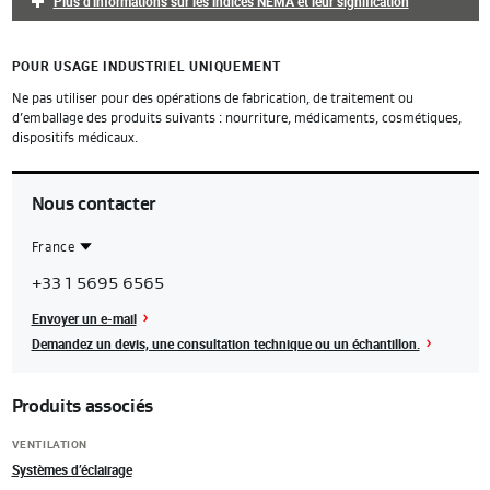
Plus d'informations sur les indices NEMA et leur signification
POUR USAGE INDUSTRIEL UNIQUEMENT
Ne pas utiliser pour des opérations de fabrication, de traitement ou
d’emballage des produits suivants : nourriture, médicaments, cosmétiques,
dispositifs médicaux.
Nous contacter
France
Contact
France
+33 1 5695 6565
Region
Envoyer un e-mail
Demandez un devis, une consultation technique ou un échantillon.
Produits associés
VENTILATION
Systèmes d’éclairage