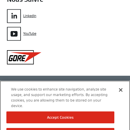
LinkedIn
YouTube
Gore
Politique de confidentialité
We use cookies to enhance site navigation, analyze site
usage, and support our marketing efforts. By accepting
Gestion des cookies
cookies, you are allowing them to be stored on your
device.
Conditions d’utilisation
Accept Cookies
Mentions légales