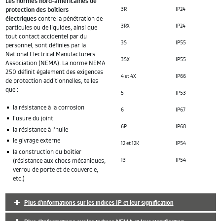
Les normes nord-américaines de
protection des boîtiers
3R
IP24
électriques
contre la pénétration de
3RX
IP24
particules ou de liquides, ainsi que
tout contact accidentel par du
3S
IP55
personnel, sont définies par la
National Electrical Manufacturers
3SX
IP55
Association (NEMA). La norme NEMA
250 définit également des exigences
4 et 4X
IP66
de protection additionnelles, telles
que :
5
IP53
la résistance à la corrosion
6
IP67
l'usure du joint
6P
IP68
la résistance à l'huile
le givrage externe
12 et 12K
IP54
la construction du boîtier
(résistance aux chocs mécaniques,
13
IP54
verrou de porte et de couvercle,
etc.)
Plus d'informations sur les indices IP et leur signification